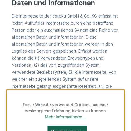
Daten und Informationen
Die Internetseite der coreku GmbH & Co. KG erfasst mit
jedem Aufruf der Internetseite durch eine betroffene
Person oder ein automatisiertes System eine Reihe von
allgemeinen Daten und Informationen. Diese
allgemeinen Daten und Informationen werden in den
Logfiles des Servers gespeichert. Erfasst werden
können die (1) verwendeten Browsertypen und
Versionen, (2) das vom zugreifenden System
verwendete Betriebssystem, (3) die Internetseite, von
welcher ein zugreifendes System auf unsere
Internetseite gelangt (sogenannte Referrer), (4) die
Unterwebseiten, welche über ein zugreifendes System
auf unserer Internetseite angesteuert werden, (5) das
Diese Website verwendet Cookies, um eine
Datum und die Uhrzeit eines Zugriffs auf die
bestmögliche Erfahrung bieten zu können.
Internetseite, (6) eine Internet-Protokoll-Adresse (IP-
Mehr Informationen ...
Adresse), (7) der Internet-Service-Provider des
zugreifenden Systems und (8) sonstige ähnliche Daten