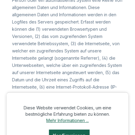
Person oder ein automatisiertes System eine Reihe von
allgemeinen Daten und Informationen. Diese
allgemeinen Daten und Informationen werden in den
Logfiles des Servers gespeichert. Erfasst werden
können die (1) verwendeten Browsertypen und
Versionen, (2) das vom zugreifenden System
verwendete Betriebssystem, (3) die Internetseite, von
welcher ein zugreifendes System auf unsere
Internetseite gelangt (sogenannte Referrer), (4) die
Unterwebseiten, welche über ein zugreifendes System
auf unserer Internetseite angesteuert werden, (5) das
Datum und die Uhrzeit eines Zugriffs auf die
Internetseite, (6) eine Internet-Protokoll-Adresse (IP-
Adresse), (7) der Internet-Service-Provider des
zugreifenden Systems und (8) sonstige ähnliche Daten
Diese Website verwendet Cookies, um eine
und Informationen, die der Gefahrenabwehr im Falle
bestmögliche Erfahrung bieten zu können.
von Angriffen auf unsere informationstechnologischen
Mehr Informationen ...
Systeme dienen.