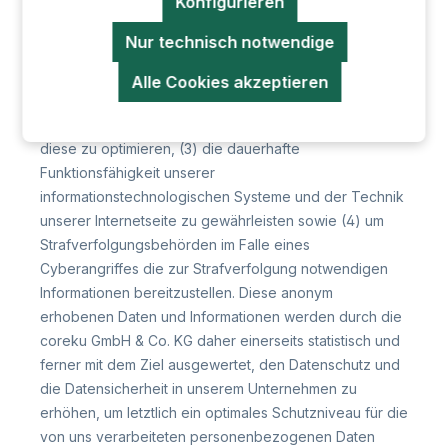
Konfigurieren
Bei der Nutzung dieser allgemeinen Daten und
Informationen zieht die coreku GmbH & Co. KG keine
Nur technisch notwendige
Rückschlüsse auf die betroffene Person. Diese
Informationen werden vielmehr benötigt, um (1) die
Alle Cookies akzeptieren
Inhalte unserer Internetseite korrekt auszuliefern, (2)
die Inhalte unserer Internetseite sowie die Werbung für
diese zu optimieren, (3) die dauerhafte
Funktionsfähigkeit unserer
informationstechnologischen Systeme und der Technik
unserer Internetseite zu gewährleisten sowie (4) um
Strafverfolgungsbehörden im Falle eines
Cyberangriffes die zur Strafverfolgung notwendigen
Informationen bereitzustellen. Diese anonym
erhobenen Daten und Informationen werden durch die
coreku GmbH & Co. KG daher einerseits statistisch und
ferner mit dem Ziel ausgewertet, den Datenschutz und
die Datensicherheit in unserem Unternehmen zu
erhöhen, um letztlich ein optimales Schutzniveau für die
von uns verarbeiteten personenbezogenen Daten