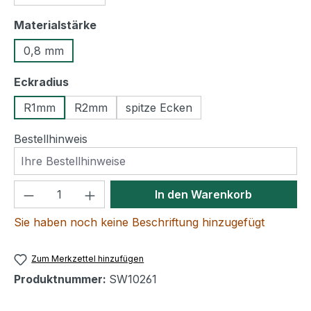
auswählen
Materialstärke
0,8 mm
auswählen
Eckradius
R1mm
R2mm
spitze Ecken
Bestellhinweis
Produkt Anzahl: Gib den gewünschten We
In den Warenkorb
Sie haben noch keine Beschriftung hinzugefügt
Zum Merkzettel hinzufügen
Produktnummer:
SW10261