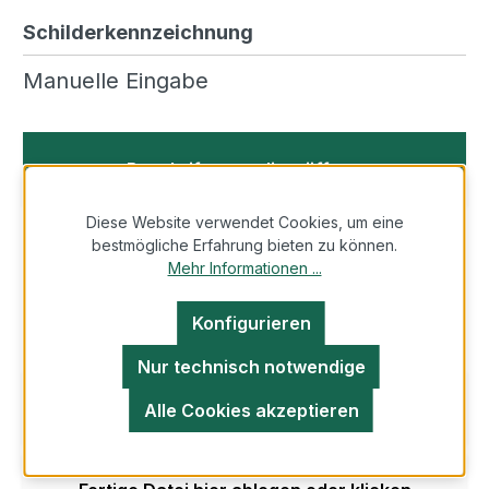
Schilderkennzeichnung
Manuelle Eingabe
Beschriftungseditor öffnen
Diese Website verwendet Cookies, um eine
bestmögliche Erfahrung bieten zu können.
oder
Mehr Informationen ...
Datei Upload
Konfigurieren
Nur technisch notwendige
CSV-Dateivorlage herunterladen
Alle Cookies akzeptieren